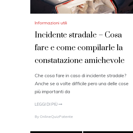
Informazioni utili
Incidente stradale – Cosa
fare e come compilarle la
constatazione amichevole
Che cosa fare in caso di incidente stradale?
Anche se a volte difficile pero una delle cose
più importanti da
LEGGI DI PIÙ
1
By
OnlineQuizPatente
3
O
C