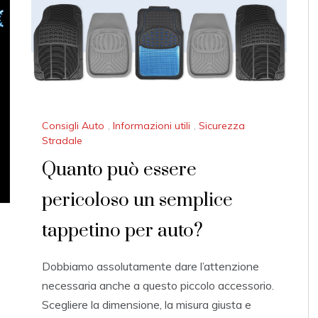
O
B
E
R
2
0
1
7
Consigli Auto
,
Informazioni utili
,
Sicurezza
Stradale
Quanto può essere
pericoloso un semplice
tappetino per auto?
Dobbiamo assolutamente dare l’attenzione
necessaria anche a questo piccolo accessorio.
Scegliere la dimensione, la misura giusta e