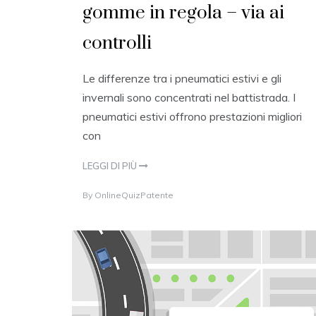
gomme in regola – via ai
controlli
Le differenze tra i pneumatici estivi e gli
invernali sono concentrati nel battistrada. I
pneumatici estivi offrono prestazioni migliori
con
LEGGI DI PIÙ
4
By
OnlineQuizPatente
M
A
Y
2
0
1
7