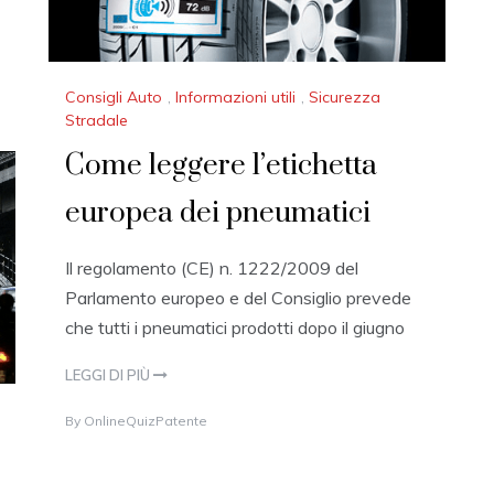
Consigli Auto
,
Informazioni utili
,
Sicurezza
Stradale
Come leggere l’etichetta
europea dei pneumatici
Il regolamento (CE) n. 1222/2009 del
Parlamento europeo e del Consiglio prevede
che tutti i pneumatici prodotti dopo il giugno
LEGGI DI PIÙ
1
By
OnlineQuizPatente
1
A
P