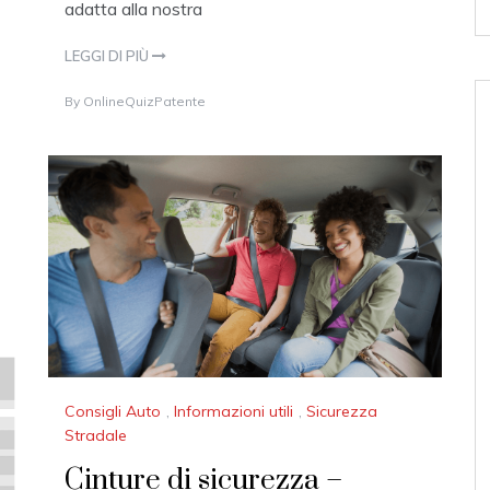
adatta alla nostra
LEGGI DI PIÙ
2
By
OnlineQuizPatente
4
A
U
G
U
S
T
2
0
1
7
Consigli Auto
,
Informazioni utili
,
Sicurezza
Stradale
Cinture di sicurezza –