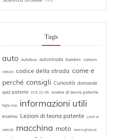
Tags
auto
autostrada
autobus
bambini
camion
come e
codice della strada
casco
consigli
perché
Curiosità
domande
quiz patente
esame di teoria patente
ECE 22-05
informazioni utili
foglio rosa
Lezioni di teoria patente
inverno
Limiti di
macchina
moto
velocità
neve e ghiaccio