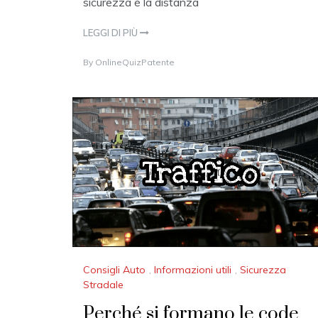
sicurezza è la distanza
LEGGI DI PIÙ
1
By
OnlineQuizPatente
8
A
P
R
I
L
2
0
1
7
Consigli Auto
,
Informazioni utili
,
Sicurezza
Stradale
Perché si formano le code