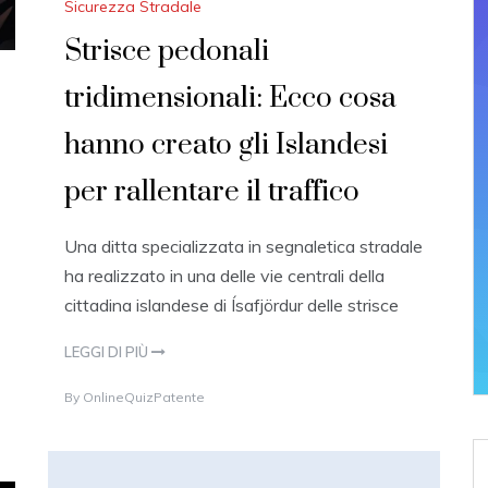
Sicurezza Stradale
Strisce pedonali
tridimensionali: Ecco cosa
hanno creato gli Islandesi
per rallentare il traffico
Una ditta specializzata in segnaletica stradale
ha realizzato in una delle vie centrali della
cittadina islandese di Ísafjördur delle strisce
LEGGI DI PIÙ
1
By
OnlineQuizPatente
0
O
C
T