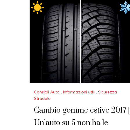
T
O
B
E
R
2
0
2
0
Consigli Auto
,
Informazioni utili
,
Sicurezza
Stradale
Cambio gomme estive 2017 |
Un’auto su 5 non ha le