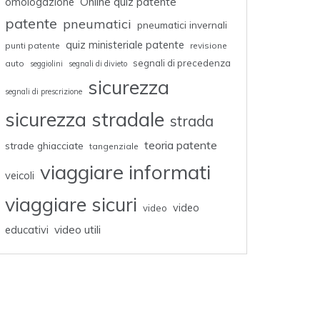
omologazione
Online quiz patente
patente
pneumatici
pneumatici invernali
quiz ministeriale patente
punti patente
revisione
segnali di precedenza
auto
seggiolini
segnali di divieto
sicurezza
segnali di prescrizione
sicurezza stradale
strada
teoria patente
strade ghiacciate
tangenziale
viaggiare informati
veicoli
viaggiare sicuri
video
video
educativi
video utili