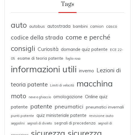
Tags
auto
autostrada
autobus
bambini
casco
camion
come e perché
codice della strada
consigli
Curiosità
domande quiz patente
ECE 22-
esame di teoria patente
05
foglio rosa
informazioni utili
Lezioni di
inverno
macchina
teoria patente
Limiti di velocità
moto
omologazione
Online quiz
neve e ghiaccio
patente
pneumatici
patente
pneumatici invernali
quiz ministeriale patente
punti patente
revisione auto
segnali di precedenza
seggiolini
segnali di divieto
segnali di
sicurezza
sicurezza