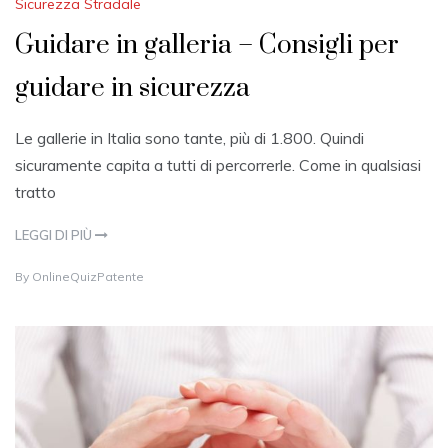
Sicurezza Stradale
Guidare in galleria – Consigli per
guidare in sicurezza
Le gallerie in Italia sono tante, più di 1.800. Quindi
sicuramente capita a tutti di percorrerle. Come in qualsiasi
tratto
LEGGI DI PIÙ
3
By
OnlineQuizPatente
1
A
U
G
U
S
T
2
0