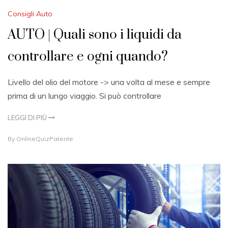
Consigli Auto
AUTO | Quali sono i liquidi da
controllare e ogni quando?
Livello del olio del motore -> una volta al mese e sempre
prima di un lungo viaggio. Si può controllare
LEGGI DI PIÙ
1
By
OnlineQuizPatente
7
J
U
L
Y
2
0
2
1