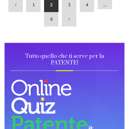
2
1
2
3
4
…
0
2
6
1
Tutto quello che ti serve per la
PATENTE!