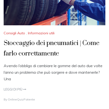
Consigli Auto
,
Informazioni utili
Stoccaggio dei pneumatici | Come
farlo correttamente
Avendo l’obbligo di cambiare le gomme del auto due volte
l’anno un problema che può sorgere e dove mantenerle?
Una
LEGGI DI PIÙ
2
By
OnlineQuizPatente
4
M