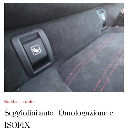
A
Y
2
0
2
1
Bambini in auto
Seggiolini auto | Omologazione e
ISOFIX