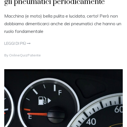
gli pneumatici periodicamente
Macchina (e moto) bella pulita e lucidata, certo! Però non
dobbiamo dimenticarci anche dei pneumatici che hanno un
ruolo fondamentale
LEGGI DI PIÙ
2
By
OnlineQuizPatente
0
A
U
G
U
S
T
2
0
2
1