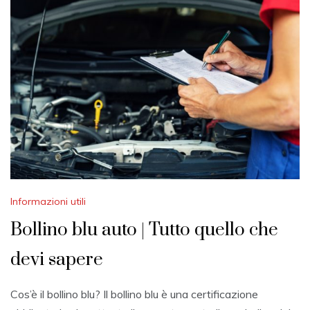
G
U
S
T
2
0
2
1
Informazioni utili
Bollino blu auto | Tutto quello che
devi sapere
Cos’è il bollino blu? Il bollino blu è una certificazione