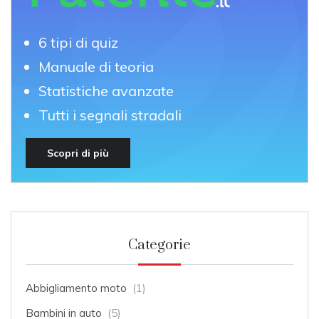
6 tipi di quiz
Manuale di teoria
Statistiche avanzate
Tutti i segnali stradali
Scopri di più
Categorie
Abbigliamento moto
(1)
Bambini in auto
(5)