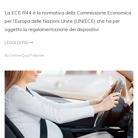
La ECE R44 è la normativa della Commissione Economica
per l’Europa delle Nazioni Unite (UN/ECE) che ha per
oggetto la regolamentazione dei dispositivi
LEGGI DI PIÙ
2
By
OnlineQuizPatente
4
M
A
Y
2
0
2
1