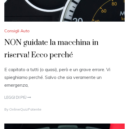
Consigli Auto
NON guidate la macchina in
riserva! Ecco perché
E capitato a tutti (o quasi), però e un grave errore. Vi
spieghiamo perché. Salvo che sia veramente un
emergenza,
LEGGI DI PIÙ
1
By
OnlineQuizPatente
0
A
U