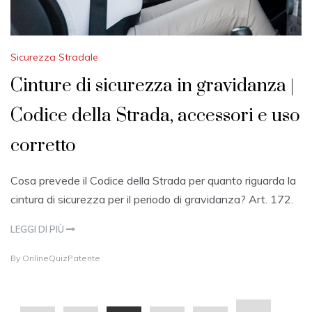
Sicurezza Stradale
Cinture di sicurezza in gravidanza |
Codice della Strada, accessori e uso
corretto
Cosa prevede il Codice della Strada per quanto riguarda la
cintura di sicurezza per il periodo di gravidanza? Art. 172.
LEGGI DI PIÙ
2
By
OnlineQuizPatente
0
M
A
Y