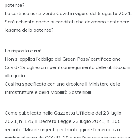
U
patente?
G
U
La certificazione verde Covid in vigore dal 6 agosto 2021.
S
Sarà richiesto anche ai canditati che dovranno sostenere
T
2
l’esame della patente?
0
2
1
La risposta e
no
!
Non si applica l’obbligo del Green Pass/ certificazione
Covid-19 agli esami per il conseguimento delle abilitazioni
alla guida.
Cosi ha specificato con una circolare il Ministero delle
Infrastrutture e della Mobilità Sostenibili.
Come pubblicato nella Gazzetta Ufficiale del 23 luglio
2021, n. 175, il Decreto Legge 23 luglio 2021, n. 105,
recante “Misure urgenti per fronteggiare l’emergenza
epidemiologica da COVID-19 e per l’esercizio in sicurezza