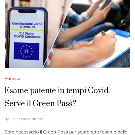
Patente
Esame patente in tempi Covid.
Serve il Green Pass?
1
By
OnlineQuizPatente
1
A
Sarà necessario il Green Pass per sostenere l’esame della