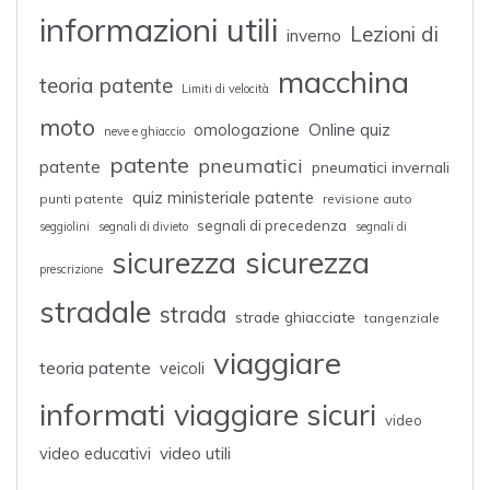
informazioni utili
Lezioni di
inverno
macchina
teoria patente
Limiti di velocità
moto
omologazione
Online quiz
neve e ghiaccio
patente
pneumatici
patente
pneumatici invernali
quiz ministeriale patente
punti patente
revisione auto
segnali di precedenza
seggiolini
segnali di divieto
segnali di
sicurezza
sicurezza
prescrizione
stradale
strada
strade ghiacciate
tangenziale
viaggiare
teoria patente
veicoli
informati
viaggiare sicuri
video
video educativi
video utili