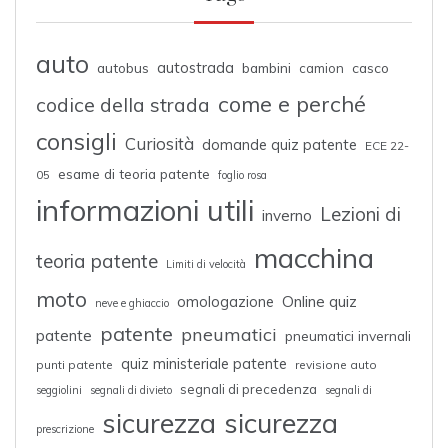
auto
autostrada
autobus
bambini
casco
camion
come e perché
codice della strada
consigli
Curiosità
domande quiz patente
ECE 22-
esame di teoria patente
05
foglio rosa
informazioni utili
Lezioni di
inverno
macchina
teoria patente
Limiti di velocità
moto
omologazione
Online quiz
neve e ghiaccio
patente
pneumatici
patente
pneumatici invernali
quiz ministeriale patente
punti patente
revisione auto
segnali di precedenza
seggiolini
segnali di divieto
segnali di
sicurezza
sicurezza
prescrizione