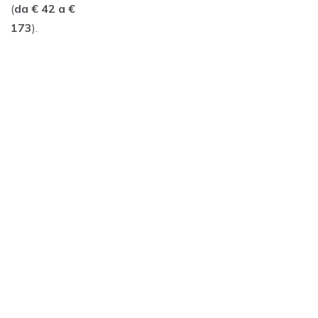
(
da € 42 a €
173
).