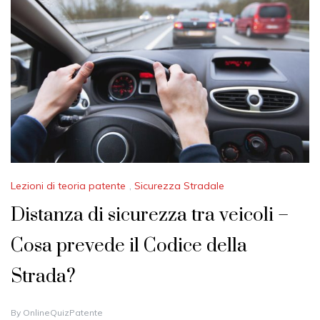
Lezioni di teoria patente
,
Sicurezza Stradale
Distanza di sicurezza tra veicoli –
Cosa prevede il Codice della
Strada?
2
By
OnlineQuizPatente