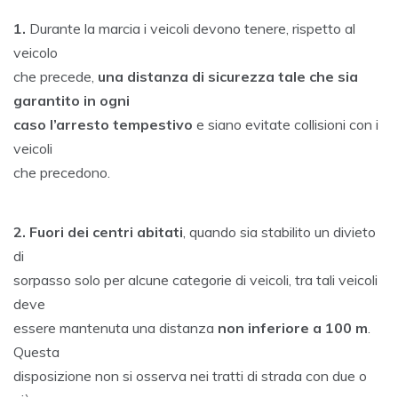
2
D
1.
Durante la marcia i veicoli devono tenere, rispetto al
E
veicolo
C
E
che precede,
una distanza di sicurezza tale che sia
M
garantito in ogni
B
E
caso l’arresto tempestivo
e siano evitate collisioni con i
R
veicoli
2
0
che precedono.
2
0
2.
Fuori dei centri abitati
, quando sia stabilito un divieto
di
sorpasso solo per alcune categorie di veicoli, tra tali veicoli
deve
essere mantenuta una distanza
non inferiore a 100 m
.
Questa
disposizione non si osserva nei tratti di strada con due o