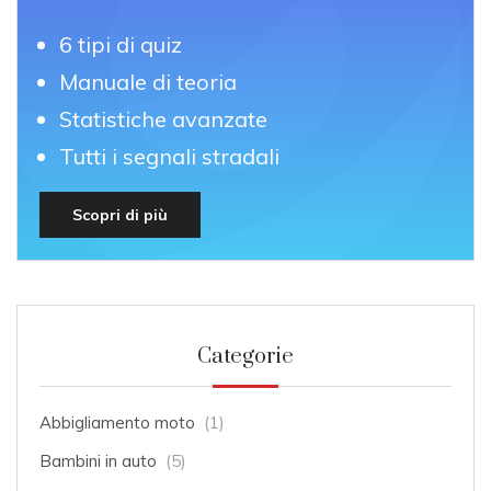
6 tipi di quiz
Manuale di teoria
Statistiche avanzate
Tutti i segnali stradali
Scopri di più
Categorie
Abbigliamento moto
(1)
Bambini in auto
(5)