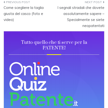
Post
Come scegliere la taglia
I segnali stradali che dovete
navigation
giusta del casco (foto e
assolutamente sapere –
video)
Specialmente se siete
neopatentati
Tutto quello che ti serve per la
PATENTE!