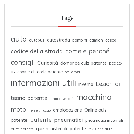
Tags
auto
autostrada
autobus
bambini
casco
camion
come e perché
codice della strada
consigli
Curiosità
domande quiz patente
ECE 22-
esame di teoria patente
05
foglio rosa
informazioni utili
Lezioni di
inverno
macchina
teoria patente
Limiti di velocità
moto
omologazione
Online quiz
neve e ghiaccio
patente
pneumatici
patente
pneumatici invernali
quiz ministeriale patente
punti patente
revisione auto