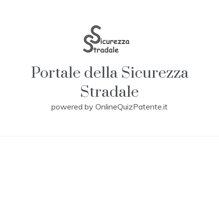
Skip
to
content
Portale della Sicurezza
Stradale
powered by OnlineQuizPatente.it