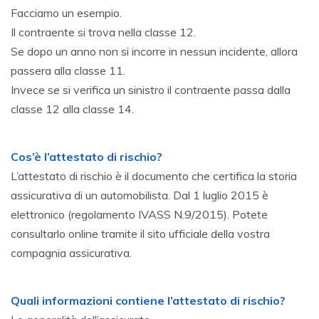
Facciamo un esempio.
Il contraente si trova nella classe 12.
Se dopo un anno non si incorre in nessun incidente, allora
passera alla classe 11.
Invece se si verifica un sinistro il contraente passa dalla
classe 12 alla classe 14.
Cos’è l’attestato di rischio?
L’attestato di rischio è il documento che certifica la storia
assicurativa di un automobilista. Dal 1 luglio 2015 è
elettronico (regolamento IVASS N.9/2015). Potete
consultarlo online tramite il sito ufficiale della vostra
compagnia assicurativa.
Quali informazioni contiene l’attestato di rischio?