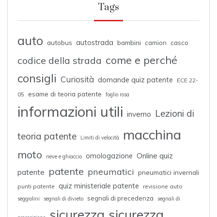
Tags
auto
autostrada
autobus
bambini
casco
camion
come e perché
codice della strada
consigli
Curiosità
domande quiz patente
ECE 22-
esame di teoria patente
05
foglio rosa
informazioni utili
Lezioni di
inverno
macchina
teoria patente
Limiti di velocità
moto
omologazione
Online quiz
neve e ghiaccio
patente
pneumatici
patente
pneumatici invernali
quiz ministeriale patente
punti patente
revisione auto
segnali di precedenza
seggiolini
segnali di divieto
segnali di
sicurezza
sicurezza