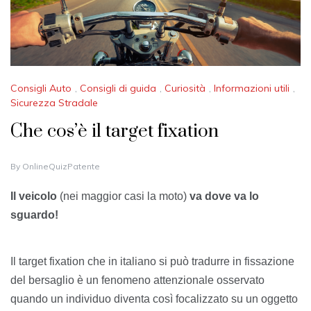
Consigli Auto
,
Consigli di guida
,
Curiosità
,
Informazioni utili
,
Sicurezza Stradale
Che cos’è il target fixation
2
By
OnlineQuizPatente
5
J
Il veicolo
(nei maggior casi la moto)
va dove va lo
A
sguardo!
N
U
A
R
Il target
fixation
che in italiano si può tradurre in fissazione
Y
2
del bersaglio è un fenomeno attenzionale osservato
0
quando un individuo diventa così focalizzato su un oggetto
2