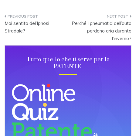
Post
Mai sentito del’Ipnosi
Perché i pneumatici dell’auto
navigation
Stradale?
perdono aria durante
l’inverno?
Tutto quello che ti serve per la
PATENTE!