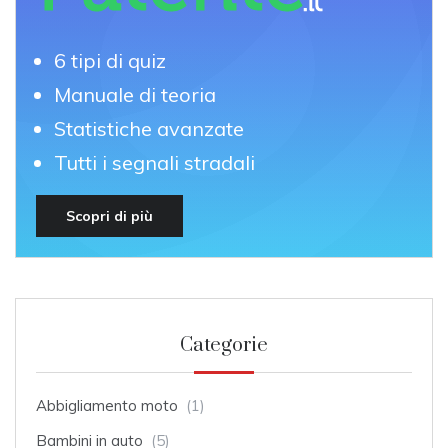
6 tipi di quiz
Manuale di teoria
Statistiche avanzate
Tutti i segnali stradali
Scopri di più
Categorie
Abbigliamento moto
(1)
Bambini in auto
(5)